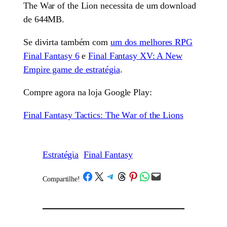
The War of the Lion necessita de um download
de 644MB.
Se divirta também com
um dos melhores RPG
Final Fantasy 6
e
Final Fantasy XV: A New
Empire game de estratégia
.
Compre agora na loja Google Play:
Final Fantasy Tactics: The War of the Lions
Estratégia
Final Fantasy
Share on Facebook
Share on X
Share on Telegram
Share on Threads
Share on Pinterest
Share on WhatsApp
Email this Page
Compartilhe!
/