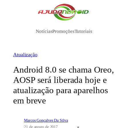
Pular
para
/
o
conteúdo
Notícias
Promoções
Tutoriais
Atualização
Android 8.0 se chama Oreo,
AOSP será liberada hoje e
atualização para aparelhos
em breve
Marcos Gonçalves Da Silva
21 de agosto de 2017