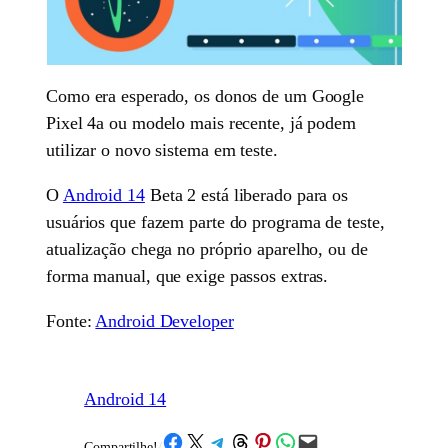
Como era esperado, os donos de um Google
Pixel 4a ou modelo mais recente, já podem
utilizar o novo sistema em teste.
O
Android 14
Beta 2 está liberado para os
usuários que fazem parte do programa de teste,
atualização chega no próprio aparelho, ou de
forma manual, que exige passos extras.
Fonte:
Android Developer
Android 14
Share on Facebook
Share on X
Share on Telegram
Share on Threads
Share on Pinterest
Share on WhatsApp
Email this Page
Compartilhe!
/