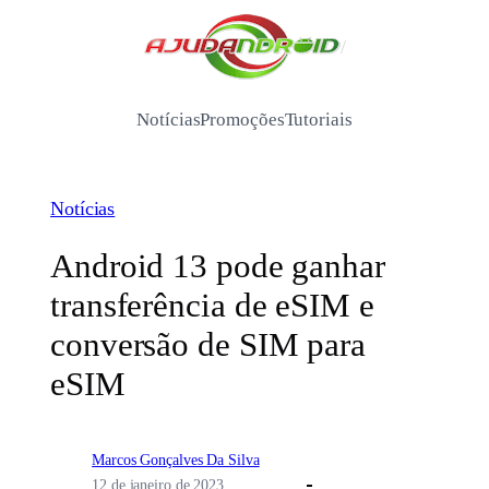
Pular
para
/
o
conteúdo
Notícias
Promoções
Tutoriais
Notícias
Android 13 pode ganhar
transferência de eSIM e
conversão de SIM para
eSIM
Marcos Gonçalves Da Silva
12 de janeiro de 2023