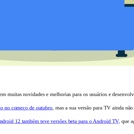
em muitas novidades e melhorias para os usuários e desenvolv
rado no começo de outubro
, mas a sua versão para TV ainda não 
ndroid 12 também teve versões beta para o Android TV,
que ag