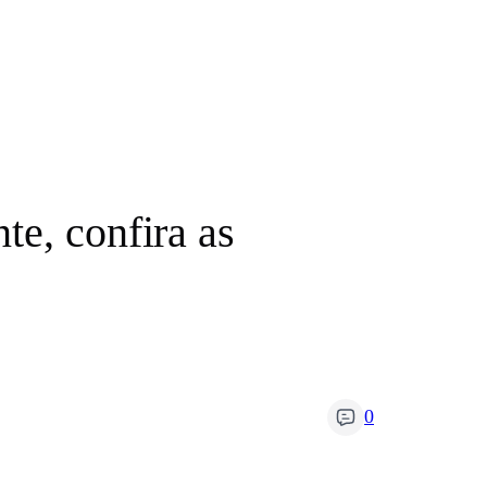
te, confira as
0