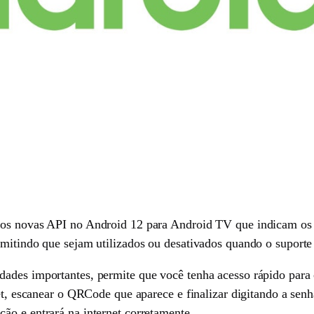
mos novas API no Android 12 para Android TV que indicam os
mitindo que sejam utilizados ou desativados quando o suporte 
ades importantes, permite que você tenha acesso rápido para c
et, escanear o QRCode que aparece e finalizar digitando a senh
ão e entrará na internet corretamente.