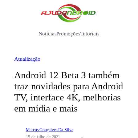
Pular
para
/
o
conteúdo
Notícias
Promoções
Tutoriais
Atualização
Android 12 Beta 3 também
traz novidades para Android
TV, interface 4K, melhorias
em mídia e mais
Marcos Gonçalves Da Silva
15 de julho de 2021