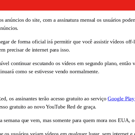
anúncios do site, com a assinatura mensal os usuários podem 
anúncios.
r de forma oficial irá permitir que você assistir vídeos off-l
em precisar de internet para isso.
vel continuar escutando os vídeos em segundo plano, então v
ntinuará como se estivesse vendo normalmente.
d, os assinantes terão acesso gratuito ao serviço
Google Play
sso gratuito ao novo YouTube Red de graça.
na semana que vem, mas somente para quem mora nos EUA, o v
 os usuários vejam vídeos em qualquer lugar, sem internet e 