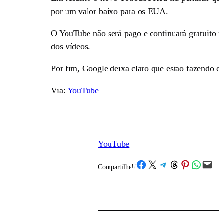
por um valor baixo para os EUA.
O YouTube não será pago e continuará gratuito 
dos vídeos.
Por fim, Google deixa claro que estão fazendo d
Via:
YouTube
YouTube
Share on Facebook
Share on X
Share on Telegram
Share on Threads
Share on Pinterest
Share on What
Email this Page
Compartilhe!
/