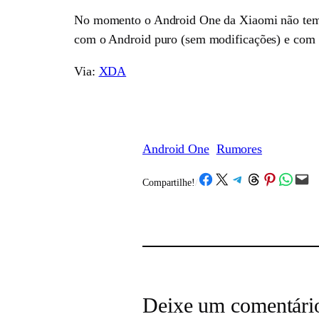
No momento o Android One da Xiaomi não tem mu
com o Android puro (sem modificações) e com 
Via:
XDA
Android One
Rumores
Share on Facebook
Share on X
Share on Telegram
Share on Threads
Share on Pinterest
Share on What
Email this Page
Compartilhe!
/
Deixe um comentári