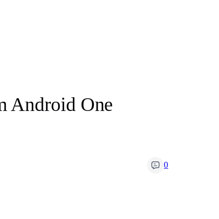
m Android One
0