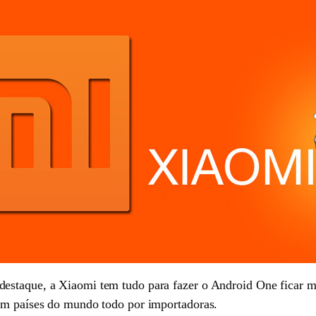
estaque, a Xiaomi tem tudo para fazer o Android One ficar ma
 em países do mundo todo por importadoras.