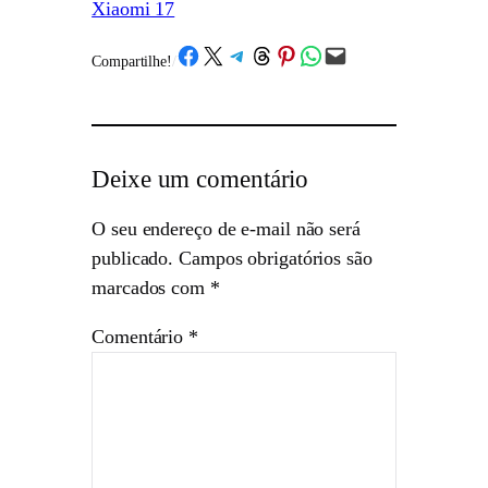
Xiaomi 17
Share on Facebook
Share on X
Share on Telegram
Share on Threads
Share on Pinterest
Share on WhatsApp
Email this Page
Compartilhe!
/
Deixe um comentário
O seu endereço de e-mail não será
publicado.
Campos obrigatórios são
marcados com
*
Comentário
*