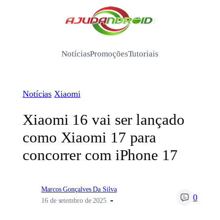
Pular
para
/
o
conteúdo
Notícias
Promoções
Tutoriais
Notícias
Xiaomi
Xiaomi 16 vai ser lançado
como Xiaomi 17 para
concorrer com iPhone 17
Marcos Gonçalves Da Silva
0
16 de setembro de 2025