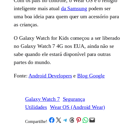
Com os pais no controle, o Wear OS e o relógio
inteligente mais atual
da Samsung
podem ser
uma boa ideia para quem quer um acessório para
as crianças.
O Galaxy Watch for Kids começou a ser liberado
no Galaxy Watch 7 4G nos EUA, ainda não se
sabe quando ele estará disponível para outras
partes do mundo.
Fonte:
Android Developers
e
Blog Google
Galaxy Watch 7
Segurança
Utilidades
Wear OS (Android Wear)
Share on Facebook
Share on X
Share on Telegram
Share on Threads
Share on Pinterest
Share on WhatsApp
Email this Page
Compartilhe!
/