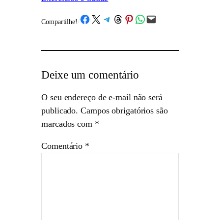
Share on Facebook
Share on X
Share on Telegram
Share on Threads
Share on Pinterest
Share on WhatsApp
Email this Page
Compartilhe!
/
Deixe um comentário
O seu endereço de e-mail não será
publicado.
Campos obrigatórios são
marcados com
*
Comentário
*