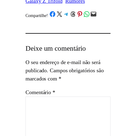
Galaxy Z Trifold
Rumores
Share on Facebook
Share on X
Share on Telegram
Share on Threads
Share on Pinterest
Share on WhatsApp
Email this Page
Compartilhe!
/
Deixe um comentário
O seu endereço de e-mail não será
publicado.
Campos obrigatórios são
marcados com
*
Comentário
*