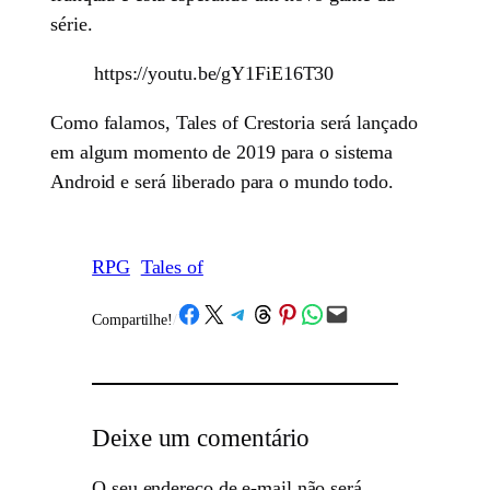
série.
https://youtu.be/gY1FiE16T30
Como falamos, Tales of Crestoria será lançado
em algum momento de 2019 para o sistema
Android e será liberado para o mundo todo.
RPG
Tales of
Share on Facebook
Share on X
Share on Telegram
Share on Threads
Share on Pinterest
Share on WhatsApp
Email this Page
Compartilhe!
/
Deixe um comentário
O seu endereço de e-mail não será