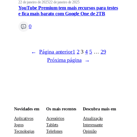
22 de janeiro de 2025
22 de janeiro de 2025
YouTube Premium tem mais recursos para testes
e fica mais barato com Google One de 2TB
0
←
Página anterior
1
2
3
4
5
…
29
Próxima página
→
Novidades em
Os mais recentes
Descubra mais em
Aplicativos
Acessórios
Atualização
Jogos
Tablets
Interessante
Tecnologias
Telefones
Opinião