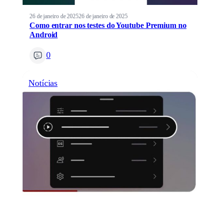
26 de janeiro de 2025
26 de janeiro de 2025
Como entrar nos testes do Youtube Premium no
Android
0
Notícias