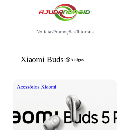
Pular
para
/
o
conteúdo
Notícias
Promoções
Tutoriais
Xiaomi Buds
/
5
artigos
Acessórios
Xiaomi