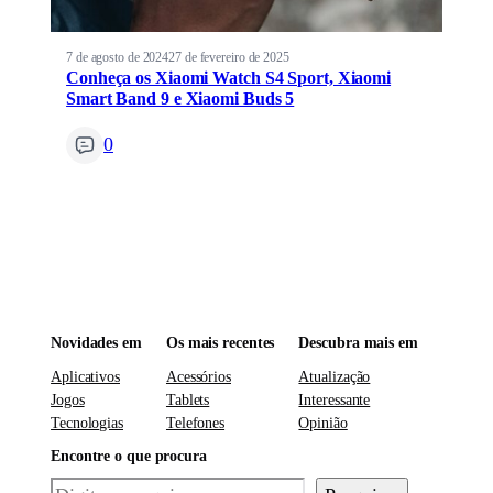
7 de agosto de 2024
27 de fevereiro de 2025
Conheça os Xiaomi Watch S4 Sport, Xiaomi
Smart Band 9 e Xiaomi Buds 5
0
Novidades em
Os mais recentes
Descubra mais em
Aplicativos
Acessórios
Atualização
Jogos
Tablets
Interessante
Tecnologias
Telefones
Opinião
Encontre o que procura
Pesquisar