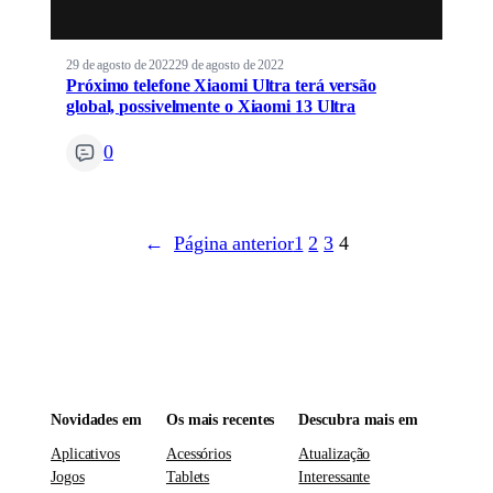
29 de agosto de 2022
29 de agosto de 2022
Próximo telefone Xiaomi Ultra terá versão
global, possivelmente o Xiaomi 13 Ultra
0
←
Página anterior
1
2
3
4
Novidades em
Os mais recentes
Descubra mais em
Aplicativos
Acessórios
Atualização
Jogos
Tablets
Interessante