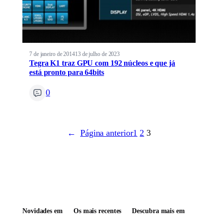
7 de janeiro de 2014
13 de julho de 2023
Tegra K1 traz GPU com 192 núcleos e que já
está pronto para 64bits
0
←
Página anterior
1
2
3
Novidades em
Os mais recentes
Descubra mais em