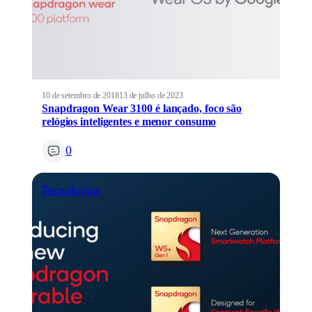
10 de setembro de 2018
13 de julho de 2023
Snapdragon Wear 3100 é lançado, foco são
relógios inteligentes e menor consumo
0
Tecnologias