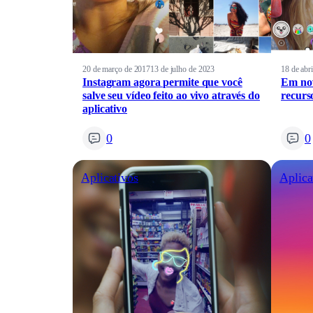
20 de março de 2017
13 de julho de 2023
18 de abr
Instagram agora permite que você
Em nov
salve seu vídeo feito ao vivo através do
recurs
aplicativo
0
0
Aplicativos
Aplica