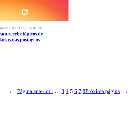
sto de 2017
13 de julho de 2023
ram recebe tópicos de
ários nas postagens
←
Página anterior
1
…
3
4
5
6
7
8
Próxima página
→