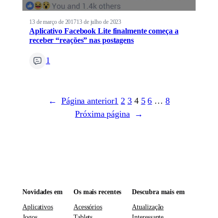
13 de março de 2017
13 de julho de 2023
Aplicativo Facebook Lite finalmente começa a
receber “reações” nas postagens
1
←
Página anterior
1
2
3
4
5
6
…
8
Próxima página
→
Novidades em
Os mais recentes
Descubra mais em
Aplicativos
Acessórios
Atualização
Jogos
Tablets
Interessante