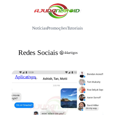
Pular
para
/
o
conteúdo
Notícias
Promoções
Tutoriais
Redes Sociais
/
44
artigos
Aplicativos