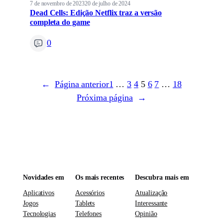
7 de novembro de 2023
20 de julho de 2024
Dead Cells: Edição Netflix traz a versão
completa do game
0
←
Página anterior
1
…
3
4
5
6
7
…
18
Próxima página
→
Novidades em
Os mais recentes
Descubra mais em
Aplicativos
Acessórios
Atualização
Jogos
Tablets
Interessante
Tecnologias
Telefones
Opinião