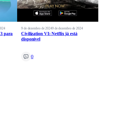
2024
9 de dezembro de 2024
9 de dezembro de 2024
 3 para
Civilization VI: Netflix já está
disponível
0