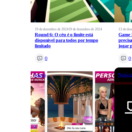
19 de dezembro de 2024
19 de dezembro de 2024
13 de de
Round 6: O céu é o limite está
Game R
disponível para todos por tempo
precis
limitado
jogar 
0
0
Jogos
Notíci