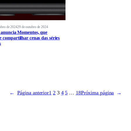
ubro de 2024
29 de outubro de 2024
x anuncia Momentos, que
e compartilhar cenas das séries
s
←
Página anterior
1
2
3
4
5
…
18
Próxima página
→