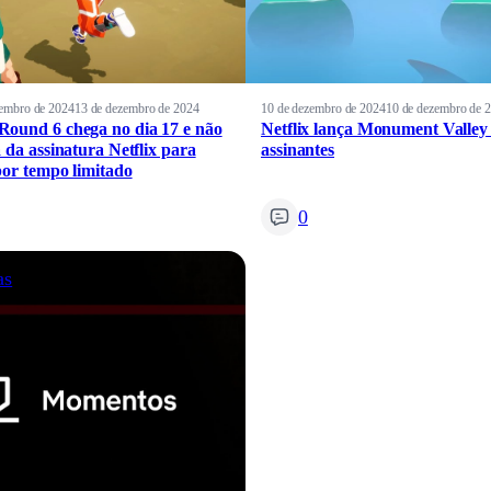
zembro de 2024
13 de dezembro de 2024
10 de dezembro de 2024
10 de dezembro de 
ound 6 chega no dia 17 e não
Netflix lança Monument Valley
a da assinatura Netflix para
assinantes
por tempo limitado
0
as