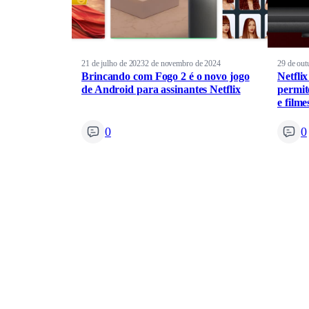
21 de julho de 2023
2 de novembro de 2024
29 de out
Brincando com Fogo 2 é o novo jogo
Netfli
de Android para assinantes Netflix
permit
e filme
0
0