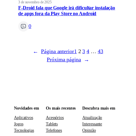
3 de novembro de 2025
F-Droid fala que Google irá dificultar instalação
de apps fora da Play Store no Android
0
←
Página anterior
1
2
3
4
…
43
Próxima página
→
Novidades em
Os mais recentes
Descubra mais em
Aplicativos
Acessórios
Atualização
Jogos
Tablets
Interessante
Tecnologias
Telefones
Opinião