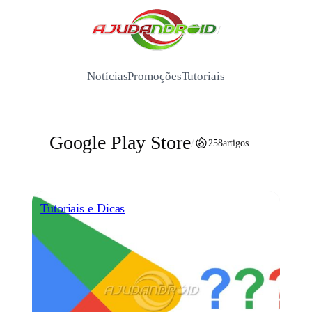
Pular
para
/
o
conteúdo
Notícias
Promoções
Tutoriais
Google Play Store
/
258
artigos
Tutoriais e Dicas