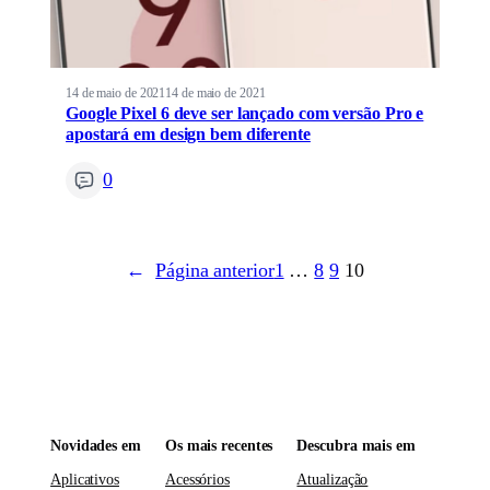
14 de maio de 2021
14 de maio de 2021
Google Pixel 6 deve ser lançado com versão Pro e
apostará em design bem diferente
0
←
Página anterior
1
…
8
9
10
Novidades em
Os mais recentes
Descubra mais em
Aplicativos
Acessórios
Atualização