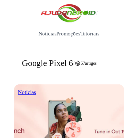
Pular
para
/
o
conteúdo
Notícias
Promoções
Tutoriais
Google Pixel 6
/
57
artigos
Notícias