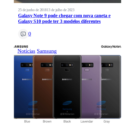
25 de junho de 2018
13 de julho de 2023
Galaxy Note 9 pode chegar com nova caneta e
Galaxy S10 pode ter 3 modelos diferentes
0
Notícias
Samsung