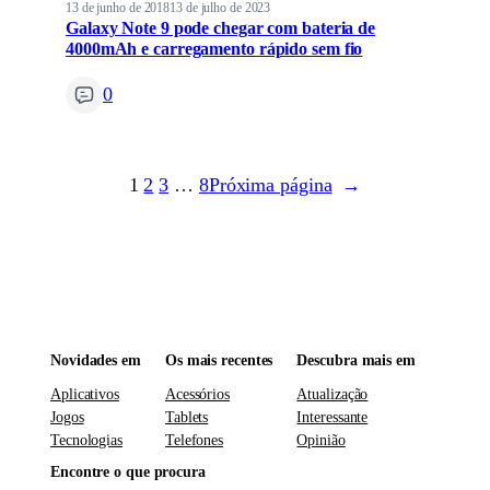
13 de junho de 2018
13 de julho de 2023
Galaxy Note 9 pode chegar com bateria de
4000mAh e carregamento rápido sem fio
0
1
2
3
…
8
Próxima página
→
Novidades em
Os mais recentes
Descubra mais em
Aplicativos
Acessórios
Atualização
Jogos
Tablets
Interessante
Tecnologias
Telefones
Opinião
Encontre o que procura