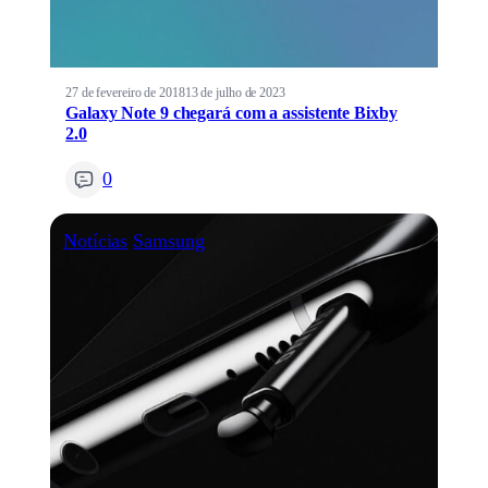
27 de fevereiro de 2018
13 de julho de 2023
Galaxy Note 9 chegará com a assistente Bixby
2.0
0
Notícias
Samsung