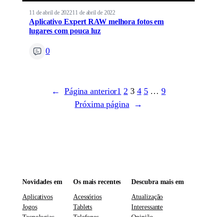
11 de abril de 2022
11 de abril de 2022
Aplicativo Expert RAW melhora fotos em
lugares com pouca luz
0
←
Página anterior
1
2
3
4
5
…
9
Próxima página
→
Novidades em
Os mais recentes
Descubra mais em
Aplicativos
Acessórios
Atualização
Jogos
Tablets
Interessante