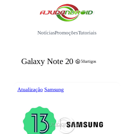
Pular
para
/
o
conteúdo
Notícias
Promoções
Tutoriais
Galaxy Note 20
/
50
artigos
Atualização
Samsung