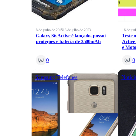
8 de junho de 2015
13 de julho de 2023
16 de jun
Galaxy S6 Active é lançado, possui
Teste 
proteções e bateria de 3500mAh
Active
e Mot
0
0
Samsung
Telefones
Notíci