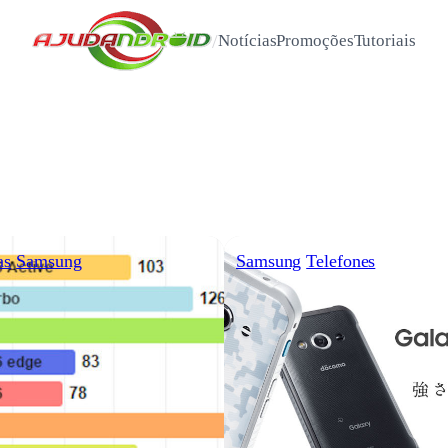
/
Notícias
Promoções
Tutoriais
as
Samsung
Samsung
Telefones