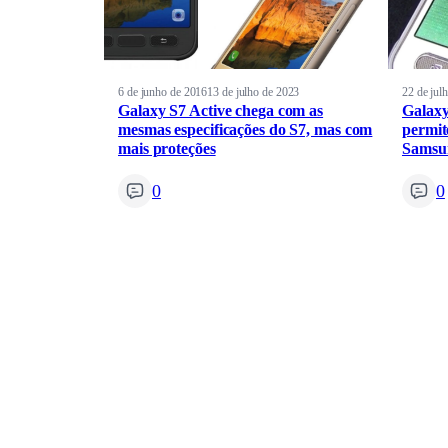
6 de junho de 2016
13 de julho de 2023
22 de jul
Galaxy S7 Active chega com as
Galaxy
mesmas especificações do S7, mas com
permit
mais proteções
Samsu
0
0