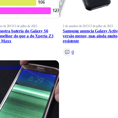
ho de 2015
13 de julho de 2023
2 de outubro de 2015
13 de julho de 2023
mostra bateria do Galaxy S6
Samsung anuncia Galaxy Activ
 melhor do que a do Xperia Z3
versão menor, mas ainda muito
o Maxx
resistente
0
as
Samsung