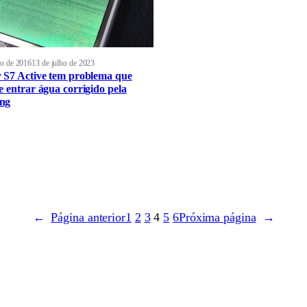
ho de 2016
13 de julho de 2023
 S7 Active tem problema que
e entrar água corrigido pela
ng
←
Página anterior
1
2
3
4
5
6
Próxima página
→