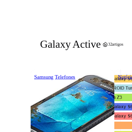
Pular
para
o
conteúdo
Galaxy Active
/
32
artigos
Samsung
Telefones
Notíci