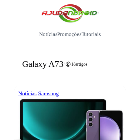
Pular
para
/
o
conteúdo
Notícias
Promoções
Tutoriais
Galaxy A73
/
18
artigos
Notícias
Samsung