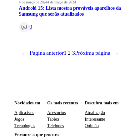
4 de março de 2024
4 de março de 2024
Android 15: Lista mostra prováveis aparelhos da
Samsung que serão atualizados
0
←
Página anterior
1
2
3
Próxima página
→
Novidades em
Os mais recentes
Descubra mais em
Aplicativos
Acessórios
Atualização
Jogos
Tablets
Interessante
Tecnologias
Telefones
Opinião
Encontre o que procura