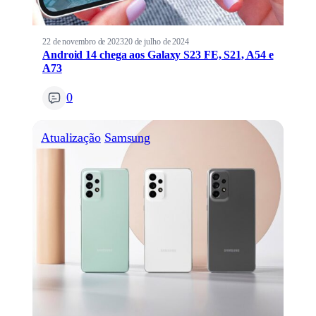
22 de novembro de 2023
20 de julho de 2024
Android 14 chega aos Galaxy S23 FE, S21, A54 e
A73
0
Atualização
Samsung