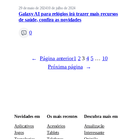
29 de maio de 2024
10 de julho de 2024
Galaxy AI para relógios irá trazer mais recursos
de saúde, confira as novidades
0
←
Página anterior
1
2
3
4
5
…
10
Próxima página
→
Novidades em
Os mais recentes
Descubra mais em
Aplicativos
Acessórios
Atualização
Jogos
Tablets
Interessante