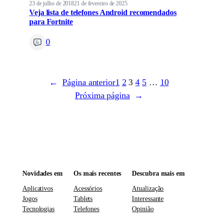
23 de julho de 2018
21 de fevereiro de 2025
Veja lista de telefones Android recomendados
para Fortnite
0
←
Página anterior
1
2
3
4
5
…
10
Próxima página
→
Novidades em
Os mais recentes
Descubra mais em
Aplicativos
Acessórios
Atualização
Jogos
Tablets
Interessante
Tecnologias
Telefones
Opinião