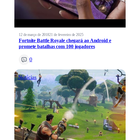
12 de março de 2018
21 de fevereiro de 2025
Fortnite Battle Royale chegará ao Android e
promete batalhas com 100 jogadores
0
Notícias