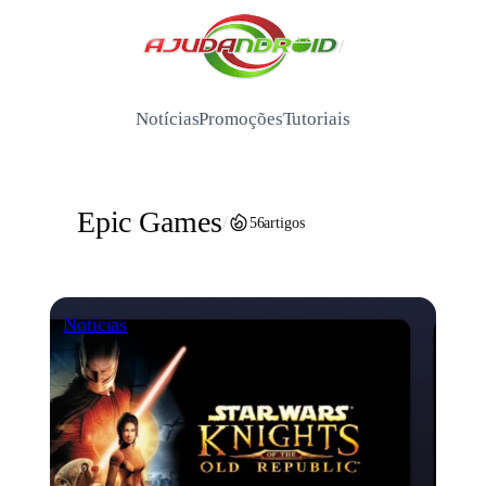
Pular
para
/
o
conteúdo
Notícias
Promoções
Tutoriais
Epic Games
/
56
artigos
Notícias