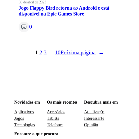
30 de abril de 2025
Jogo Flappy Bird retorna ao Android e está
disponível na Epic Games Store
0
1
2
3
…
10
Próxima página
→
Novidades em
Os mais recentes
Descubra mais em
Aplicativos
Acessórios
Atualização
Jogos
Tablets
Interessante
Tecnologias
Telefones
Opinião
Encontre o que procura