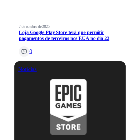
7 de outubro de 2025
Loja Google Play Store terá que permitir
pagamentos de terceiros nos EUA no dia 22
0
Notícias