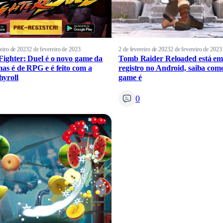
reiro de 2023
2 de fevereiro de 2023
2 de fevereiro de 2023
2 de fevereiro de 2023
 Fighter: Duel é o novo game da
Tomb Raider Reloaded está em
 mas é de RPG e é feito com a
registro no Android, saiba com
yroll
game é
0