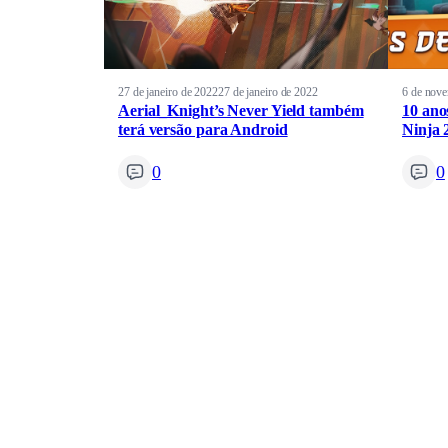
27 de janeiro de 2022
27 de janeiro de 2022
6 de nov
Aerial_Knight’s Never Yield também
10 anos
terá versão para Android
Ninja 
0
0