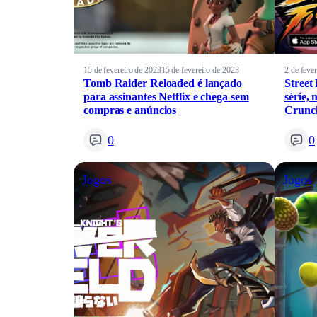
15 de fevereiro de 2023
15 de fevereiro de 2023
2 de feve
Tomb Raider Reloaded é lançado
Street
para assinantes Netflix e chega sem
série,
compras e anúncios
Crunch
0
0
Jogos
Jogos