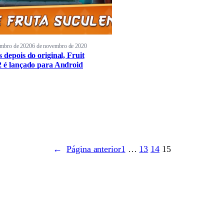
embro de 2020
6 de novembro de 2020
 depois do original, Fruit
2 é lançado para Android
←
Página anterior
1
…
13
14
15