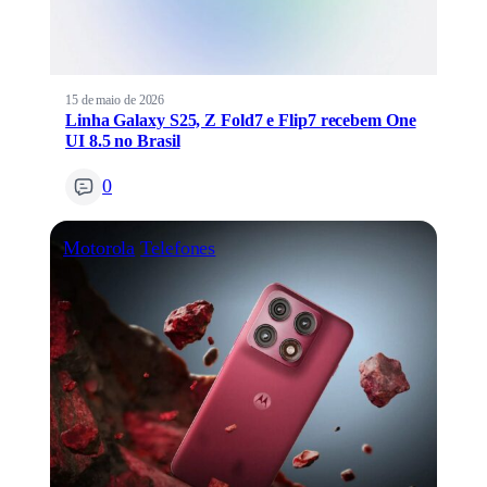
15 de maio de 2026
Linha Galaxy S25, Z Fold7 e Flip7 recebem One
UI 8.5 no Brasil
0
Motorola
Telefones