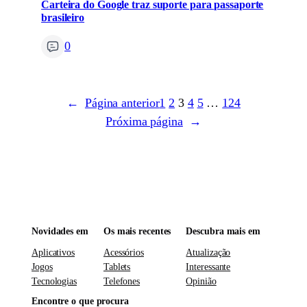
Carteira do Google traz suporte para passaporte
brasileiro
0
←
Página anterior
1
2
3
4
5
…
124
Próxima página
→
Novidades em
Os mais recentes
Descubra mais em
Aplicativos
Acessórios
Atualização
Jogos
Tablets
Interessante
Tecnologias
Telefones
Opinião
Encontre o que procura