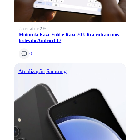
22 de maio de 2026
Motorola Razr Fold e Razr 70 Ultra entram nos
testes do Android 17
0
Atualização
Samsung