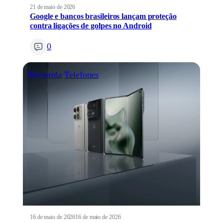
21 de maio de 2026
Google e bancos brasileiros lançam proteção
contra ligações de golpes no Android
0
Motorola
Telefones
16 de maio de 2026
16 de maio de 2026