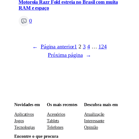
Motorola Razr Fold estreia no Brasil com muita
RAM e espaço
0
←
Página anterior
1
2
3
4
…
124
Próxima página
→
Novidades em
Os mais recentes
Descubra mais em
Aplicativos
Acessórios
Atualização
Jogos
Tablets
Interessante
Tecnologias
Telefones
Opinião
Encontre o que procura