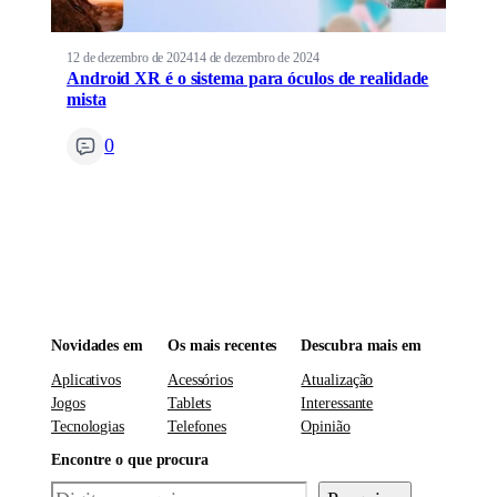
12 de dezembro de 2024
14 de dezembro de 2024
Android XR é o sistema para óculos de realidade
mista
0
Novidades em
Os mais recentes
Descubra mais em
Aplicativos
Acessórios
Atualização
Jogos
Tablets
Interessante
Tecnologias
Telefones
Opinião
Encontre o que procura
Pesquisar