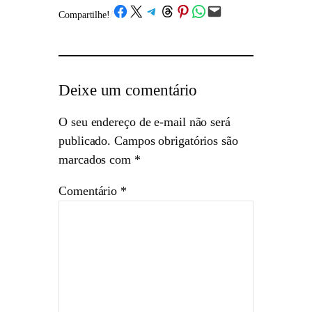
Share on Facebook
Share on X
Share on Telegram
Share on Threads
Share on Pinterest
Share on WhatsApp
Email this Page
Compartilhe!
/
Deixe um comentário
O seu endereço de e-mail não será
publicado.
Campos obrigatórios são
marcados com
*
Comentário
*