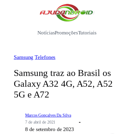
Pular
para
/
o
conteúdo
Notícias
Promoções
Tutoriais
Samsung
Telefones
Samsung traz ao Brasil os
Galaxy A32 4G, A52, A52
5G e A72
Marcos Gonçalves Da Silva
7 de abril de 2021
8 de setembro de 2023