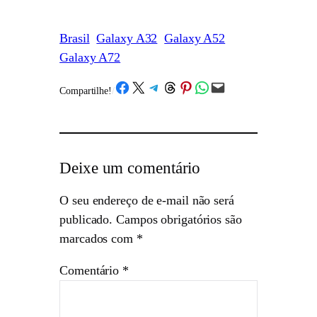
Brasil
Galaxy A32
Galaxy A52
Galaxy A72
Share on Facebook
Share on X
Share on Telegram
Share on Threads
Share on Pinterest
Share on WhatsApp
Email this Page
Compartilhe!
/
Deixe um comentário
O seu endereço de e-mail não será
publicado.
Campos obrigatórios são
marcados com
*
Comentário
*