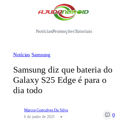
Pular
para
/
o
conteúdo
Notícias
Promoções
Tutoriais
Notícias
Samsung
Samsung diz que bateria do
Galaxy S25 Edge é para o
dia todo
Marcos Gonçalves Da Silva
0
6 de junho de 2025