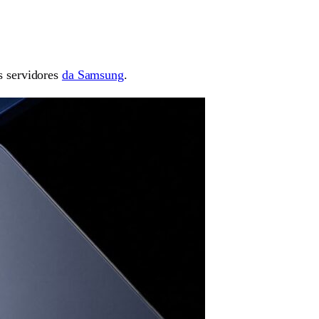
s servidores
da Samsung
.