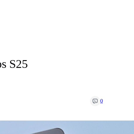
os S25
0