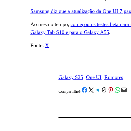
Samsung diz que a atualização da One UI 7 par
Ao mesmo tempo,
começou os testes beta para
Galaxy Tab S10 e para o Galaxy A55
.
Fonte:
X
Galaxy S25
One UI
Rumores
Share on Facebook
Share on X
Share on Telegram
Share on Threads
Share on Pinterest
Share on What
Email this Page
Compartilhe!
/