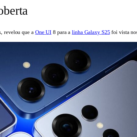
oberta
s, revelou que a
One UI
8 para a
linha Galaxy S25
foi vista no