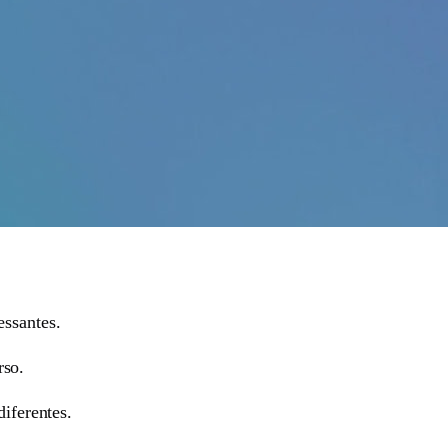
essantes.
rso.
iferentes.