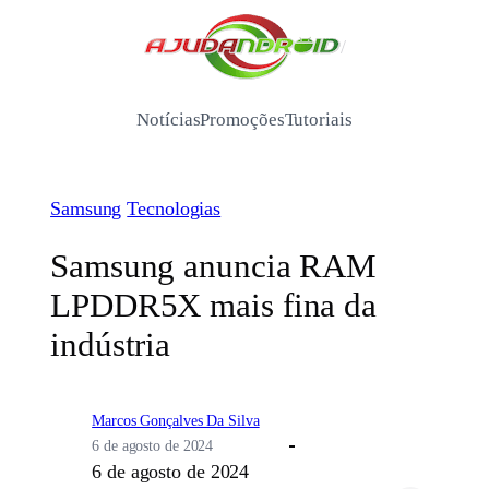
Pular
para
/
o
conteúdo
Notícias
Promoções
Tutoriais
Samsung
Tecnologias
Samsung anuncia RAM
LPDDR5X mais fina da
indústria
Marcos Gonçalves Da Silva
6 de agosto de 2024
6 de agosto de 2024