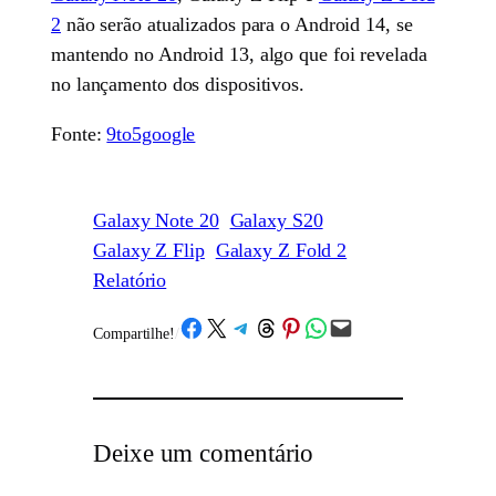
2
não serão atualizados para o Android 14, se
mantendo no Android 13, algo que foi revelada
no lançamento dos dispositivos.
Fonte:
9to5google
Galaxy Note 20
Galaxy S20
Galaxy Z Flip
Galaxy Z Fold 2
Relatório
Share on Facebook
Share on X
Share on Telegram
Share on Threads
Share on Pinterest
Share on WhatsApp
Email this Page
Compartilhe!
/
Deixe um comentário