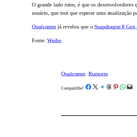
O grande lado ruim, é que os desenvolvedores qu
usuário, que terá que esperar uma atualização p
Qualcomm
já revelou que o
Snapdragon 8 Gen 4
Fonte:
Weibo
Qualcomm
Rumores
Share on Facebook
Share on X
Share on Telegram
Share on Threads
Share on Pinterest
Share on What
Email this Page
Compartilhe!
/