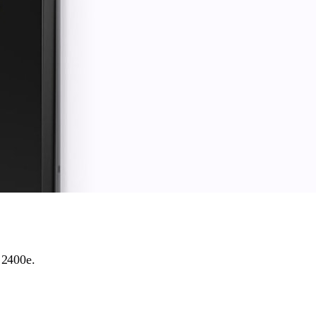
 2400e.
.