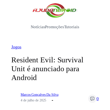
Pular
para
/
o
conteúdo
Notícias
Promoções
Tutoriais
Jogos
Resident Evil: Survival
Unit é anunciado para
Android
Marcos Gonçalves Da Silva
0
4 de julho de 2025