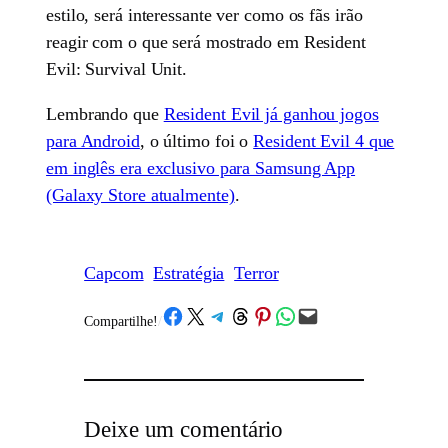
estilo, será interessante ver como os fãs irão
reagir com o que será mostrado em Resident
Evil: Survival Unit.
Lembrando que
Resident Evil já ganhou jogos
para Android
, o último foi o
Resident Evil 4 que
em inglês era exclusivo para Samsung App
(Galaxy Store atualmente)
.
Capcom
Estratégia
Terror
Share on Facebook
Share on X
Share on Telegram
Share on Threads
Share on Pinterest
Share on WhatsApp
Email this Page
Compartilhe!
/
Deixe um comentário