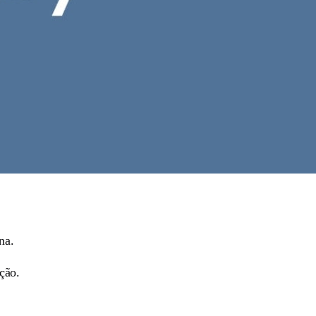
na.
ção.