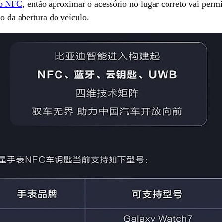
ão NFC
, então aproximar o acessório no lugar correto vai perm
ão da abertura do veículo.