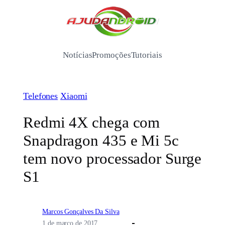
Pular
para
/
o
conteúdo
Notícias
Promoções
Tutoriais
Telefones
Xiaomi
Redmi 4X chega com
Snapdragon 435 e Mi 5c
tem novo processador Surge
S1
Marcos Gonçalves Da Silva
1 de março de 2017