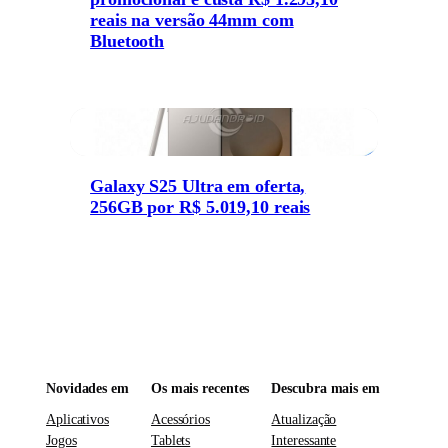
reais na versão 44mm com
Bluetooth
Galaxy S25 Ultra em oferta,
256GB por R$ 5.019,10 reais
Novidades em
Os mais recentes
Descubra mais em
Aplicativos
Acessórios
Atualização
Jogos
Tablets
Interessante