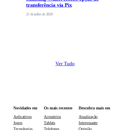
transferência via Pix
21 de julho de 2026
Ver Tudo
Novidades em
Os mais recentes
Descubra mais em
Aplicativos
Acessórios
Atualização
Jogos
Tablets
Interessante
Tecnologias
Telefones
Opinião