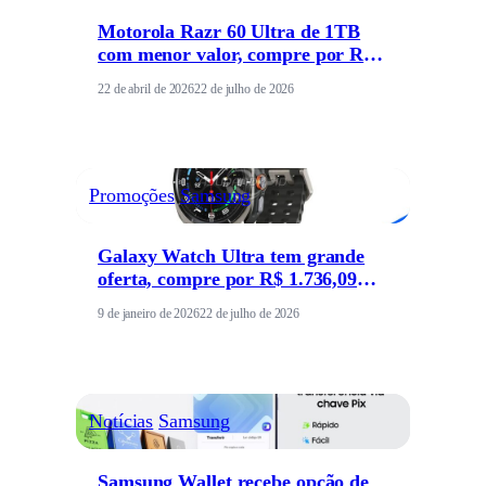
Motorola Razr 60 Ultra de 1TB
com menor valor, compre por R$
5.949 reais
22 de abril de 2026
22 de julho de 2026
Promoções
Samsung
Galaxy Watch Ultra tem grande
oferta, compre por R$ 1.736,09
reais
9 de janeiro de 2026
22 de julho de 2026
Notícias
Samsung
Samsung Wallet recebe opção de