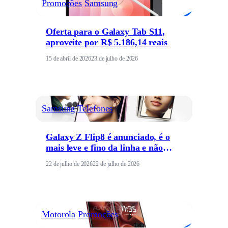
Promoções
Samsung
Oferta para o Galaxy Tab S11,
aproveite por R$ 5.186,14 reais
15 de abril de 2026
23 de julho de 2026
Samsung
Telefones
Galaxy Z Flip8 é anunciado, é o
mais leve e fino da linha e não
possui versão FE
22 de julho de 2026
22 de julho de 2026
Motorola
Promoções