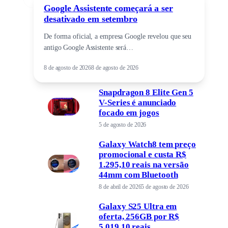
Google Assistente começará a ser
desativado em setembro
De forma oficial, a empresa Google revelou que seu
antigo Google Assistente será…
8 de agosto de 2026
8 de agosto de 2026
Snapdragon 8 Elite Gen 5
V-Series é anunciado
focado em jogos
5 de agosto de 2026
Galaxy Watch8 tem preço
promocional e custa R$
1.295,10 reais na versão
44mm com Bluetooth
8 de abril de 2026
5 de agosto de 2026
Galaxy S25 Ultra em
oferta, 256GB por R$
5.019,10 reais