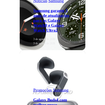
Notícias
Samsung
Samsung garante 5
anos de atualizações
para os Galaxy
Watch9 e Galaxy
Watch Ultra2
3 de agosto de 2026
3 de agosto de 2026
Promoções
Samsung
Galaxy Buds4 com
melhor preço,