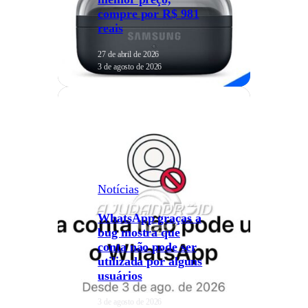
compre por R$ 981
reais
27 de abril de 2026
3 de agosto de 2026
Notícias
WhatsApp graças a
bug mostra que
conta não pode ser
utilizada por alguns
usuários
3 de agosto de 2026