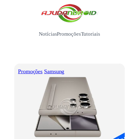
Pular
para
/
o
conteúdo
Notícias
Promoções
Tutoriais
Promoções
Samsung