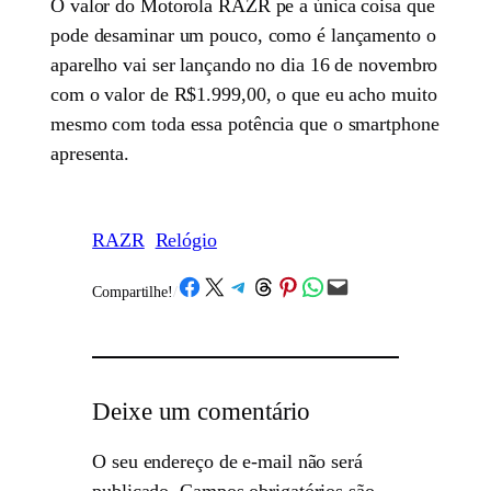
O valor do Motorola RAZR pe a única coisa que
pode desaminar um pouco, como é lançamento o
aparelho vai ser lançando no dia 16 de novembro
com o valor de R$1.999,00, o que eu acho muito
mesmo com toda essa potência que o smartphone
apresenta.
RAZR
Relógio
Share on Facebook
Share on X
Share on Telegram
Share on Threads
Share on Pinterest
Share on WhatsApp
Email this Page
Compartilhe!
/
Deixe um comentário
O seu endereço de e-mail não será
publicado.
Campos obrigatórios são